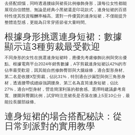
去搭配煩惱，同時透過腰線與裙長比例修飾身形，讓每位女性都能
展現自信體態。無論是經典小黑裙還是印花款式，連身短裙的百搭
特性使其投資報酬率極高。選對一件優質的連身短裙，不僅能提升
整體造型感，更能為日常穿搭節省大量時間。
根據身形挑選連身短裙：數據
顯示這3種剪裁最受歡迎
不同身形的女性在挑選連身短裙時，應優先考慮修飾比例與突出優
點。根據電商平台2024年銷售數據，A字剪裁連身短裙以42%的市
佔率最受歡迎，因其能自然修飾臀部與大腿線條，適合梨形身材。
第二名是收腰X型剪裁，佔比31%，特別適合沙漏型與倒三角形身
材，透過腰帶或縫線強調腰身。第三名為直筒連身短裙，佔比
27%，適合H型身材，營造簡潔利落的都會感。選擇時建議參考肩
寬、腰圍與臀圍比例，試穿時注意裙長是否落在膝上5至10公分，最
能拉長腿部線條。
連身短裙的場合搭配秘訣：從
日常到派對的實用教學