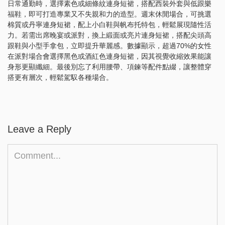
日常通勤時，選擇素色或細條紋連身短裙，搭配西裝外套與低跟樂
福鞋，即可打造專業又不失親和力的造型。週末休閒場合，可挑選
棉質或丹寧連身短裙，配上小白鞋與帆布托特包，輕鬆展現隨性活
力。若需出席晚宴或派對，換上緞面或亮片連身短裙，搭配尖頭高
跟鞋與小型手拿包，立即提升華麗感。數據顯示，超過70%的女性
在派對場合會選擇黑色或酒紅色連身短裙，因其視覺收縮效果能讓
身形更顯纖細。最後別忘了利用腰帶、項鍊等配件點綴，讓整體穿
搭更有層次，輕鬆駕馭各種場合。
Leave a Reply