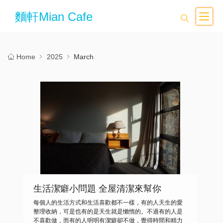
麵軒Mian Cafe
Home
2025
March
生活潔癖小問題 全屋清潔來幫你
每個人的生活方式和生活喜歡都不一樣，有的人天生的愛
整理收納，可是也有的是天生就是懶惰的。不過有的人是
不喜歡做，而有的人明明有潔癖卻不做，覺得時間和精力