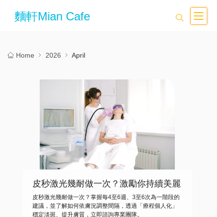
麵軒Mian Cafe
Home
2026
April
皮秒激光幾耐做一次？激勵你持續美麗
的秘密
皮秒激光幾耐做一次？掌握每4至6週、3至6次為一階段的
建議，並了解如何依膚況調整間隔，透過「療程個人化」
穩定淡斑、提升膚質，立即諮詢專業團隊。