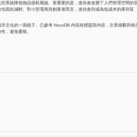
監控系統降低物品損耗風險。更重要的是，迷你倉改變了人們管理空間的
力也因此減輕。對小型電商與創業者而言，迷你倉則成為低成本的庫存延
文化的一面鏡子。已參考 NocoDB 內現有標題與內容，文章措辭與角
特性，避免重複。