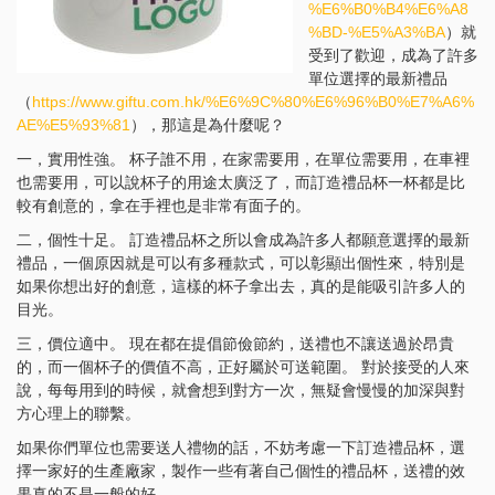
%E6%B0%B4%E6%A8
%BD-%E5%A3%BA
）就
受到了歡迎，成為了許多
單位選擇的最新禮品
（
https://www.giftu.com.hk/%E6%9C%80%E6%96%B0%E7%A6%
AE%E5%93%81
），那這是為什麼呢？
一，實用性強。 杯子誰不用，在家需要用，在單位需要用，在車裡
也需要用，可以說杯子的用途太廣泛了，而訂造禮品杯一杯都是比
較有創意的，拿在手裡也是非常有面子的。
二，個性十足。 訂造禮品杯之所以會成為許多人都願意選擇的最新
禮品，一個原因就是可以有多種款式，可以彰顯出個性來，特別是
如果你想出好的創意，這樣的杯子拿出去，真的是能吸引許多人的
目光。
三，價位適中。 現在都在提倡節儉節約，送禮也不讓送過於昂貴
的，而一個杯子的價值不高，正好屬於可送範圍。 對於接受的人來
說，每每用到的時候，就會想到對方一次，無疑會慢慢的加深與對
方心理上的聯繫。
如果你們單位也需要送人禮物的話，不妨考慮一下訂造禮品杯，選
擇一家好的生產廠家，製作一些有著自己個性的禮品杯，送禮的效
果真的不是一般的好。