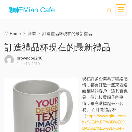
麵軒Mian Cafe
Home
商業
訂造禮品杯現在的最新禮品
訂造禮品杯現在的最新禮品
browndog240
June 13, 2019
現在許多企業為了聯絡感
情，都會訂造一些東西送
給相關的客戶，這其實也
是一個比較費腦子的事
情，畢竟選擇起來不容
易。 而訂造禮品杯
（
https://www.giftu.com.
hk/%E4%BF%9D%E6%
BA%AB%E6%9D%AF-