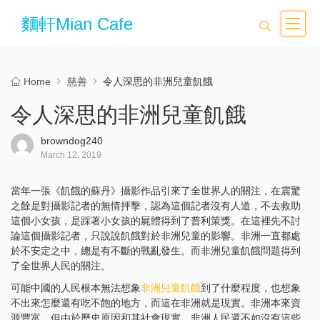
麵軒Mian Cafe
Home
慈善
令人深思的非洲兒童飢餓
令人深思的非洲兒童飢餓
browndog240
March 12, 2019
當年一張《飢餓的蘇丹》攝影作品引來了全世界人的關注，在震驚
之餘是對攝影記者的無情抨擊，認為這個記者沒有人道，不去救助
這個小女孩，是踩著小女孩的屍體得到了普利策獎。在這裡先不討
論這個攝影記者，只說說飢餓對於非洲兒童的影響。非洲一直都處
於不安定之中，總是有不斷的戰亂發生。而非洲兒童飢餓問題得到
了全世界人民的關注。
可能中國的人民根本無法想象
非洲兒童飢餓
到了什麼程度，也想象
不出來怎麼還有吃不飽的地方，而這在非洲就是現實。非洲本來資
源豐富，但由於歷史原因和其社會現實，非洲人民還不如沒有這些