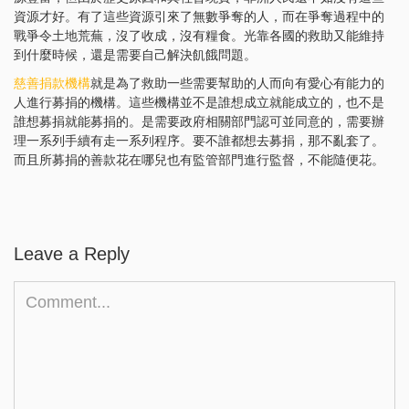
資源才好。有了這些資源引來了無數爭奪的人，而在爭奪過程中的
戰爭令土地荒蕪，沒了收成，沒有糧食。光靠各國的救助又能維持
到什麼時候，還是需要自己解決飢餓問題。
慈善捐款機構
就是為了救助一些需要幫助的人而向有愛心有能力的
人進行募捐的機構。這些機構並不是誰想成立就能成立的，也不是
誰想募捐就能募捐的。是需要政府相關部門認可並同意的，需要辦
理一系列手續有走一系列程序。要不誰都想去募捐，那不亂套了。
而且所募捐的善款花在哪兒也有監管部門進行監督，不能隨便花。
Leave a Reply