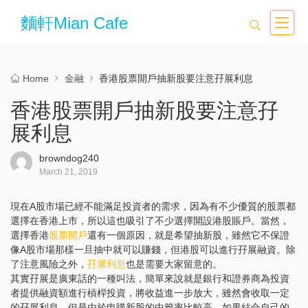
麵軒Mian Cafe
Home
金融
香港股票開戶抽新股要注意孖展利息
香港股票開戶抽新股要注意孖
展利息
browndog240
March 21, 2019
現在A股市場已經不能滿足投資者的需求，因為有不少優質的股票都
選擇在香港上市，所以這也吸引了不少選擇開設港股賬戶。當然，
選擇香港
股票開戶
還有一個原因，就是希望抽新股，雖然它不保證
像A股市場那樣一旦抽中就可以賺錢，但港股可以進行孖展融資。除
了注意風險之外，
孖展利息
也是需要大家留意的。
其實孖展是廣東話的一種叫法，簡單來說就是銀行和證券商為投資
者提供融資額進行槓桿投資，將收益進一步放大，雖然會收取一定
的孖展利息，但是由於申購新股的中籤率比較高，如果結合自己的