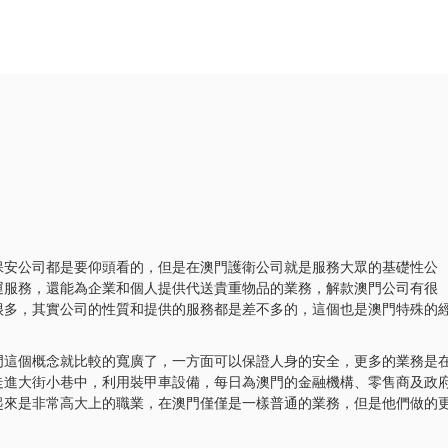
保安公司都是要仰頭看的，但是在澳門護衛公司就是服務大眾的基礎性公
運服務，還能為企業和個人提供代送貴重物品的業務，解款澳門公司有很
很多，其實公司的性質和提供的服務都是差不多的，這個也是澳門特殊的
門這個概念就比較的寬廣了，一方面可以保證人身的安全，更多的業務是
走進大街小巷中，利用裝甲車設備，每日為澳門的金融機構、零售商及政
起來是非常高大上的職業，在澳門僅僅是一樣普通的業務，但是他們做的