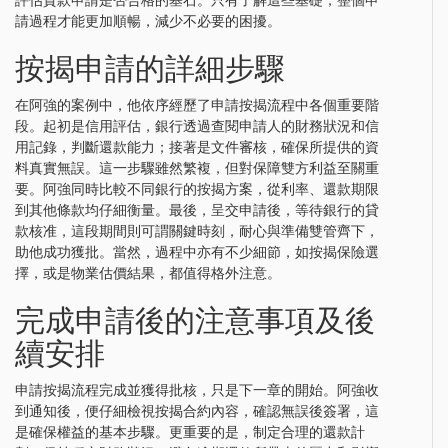
評估貸款申請是否合格的基石。只有了解這些基礎，整個申
請過程才能更加順暢，減少不必要的困擾。
按揭申請的詳細步驟
在阿強的案例中，他依序經歷了申請按揭流程中各個重要階
段。起初是信用評估，銀行透過查閱申請人的財務狀況和信
用記錄，判斷還款能力；接著是文件審核，確保所提供的資
料真實無誤。這一步驟雖然繁複，但對保障雙方利益至關重
要。阿強同時比較不同銀行的按揭方案，從利率、還款期限
到其他條款均仔細衡量。最後，呈交申請後，等待銀行的貸
款核准，這段期間則可謂關鍵時刻，耐心與準備雙管齊下，
助他成功獲批。當然，過程中亦有不少細節，如按揭保險選
擇，或是物業估價結果，都值得格外注意。
完成申請後的注意事項及後
續安排
申請按揭流程完成並獲得批核，只是下一章的開始。阿強收
到通知後，便仔細檢視按揭合約內容，確認無誤後簽署，這
是確保權益的基本步驟。更重要的是，制定合理的還款計