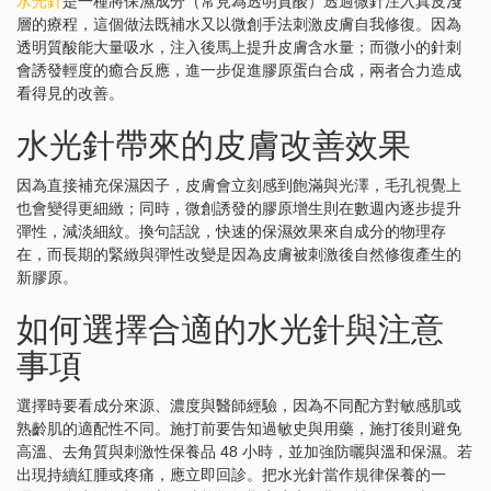
水光針
是一種將保濕成分（常見為透明質酸）透過微針注入真皮淺
層的療程，這個做法既補水又以微創手法刺激皮膚自我修復。因為
透明質酸能大量吸水，注入後馬上提升皮膚含水量；而微小的針刺
會誘發輕度的癒合反應，進一步促進膠原蛋白合成，兩者合力造成
看得見的改善。
水光針帶來的皮膚改善效果
因為直接補充保濕因子，皮膚會立刻感到飽滿與光澤，毛孔視覺上
也會變得更細緻；同時，微創誘發的膠原增生則在數週內逐步提升
彈性，減淡細紋。換句話說，快速的保濕效果來自成分的物理存
在，而長期的緊緻與彈性改變是因為皮膚被刺激後自然修復產生的
新膠原。
如何選擇合適的水光針與注意
事項
選擇時要看成分來源、濃度與醫師經驗，因為不同配方對敏感肌或
熟齡肌的適配性不同。施打前要告知過敏史與用藥，施打後則避免
高溫、去角質與刺激性保養品 48 小時，並加強防曬與溫和保濕。若
出現持續紅腫或疼痛，應立即回診。把水光針當作規律保養的一