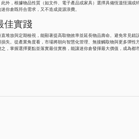
。此外，根據物品性質（如文件、電子產品或家具）選擇具備恆溫恆濕或
的迷你倉既符合需求，又不造成資源浪費。
最佳實踐
垂直堆放與定期檢視，能顯著提高取物效率並延長物品壽命。避免常見錯
與損失。從產業角度看，市場將朝向智慧化管理、無接觸取物與更多彈性
總之，掌握選擇要點並落實最佳實務，能讓迷你倉發揮最大價值，成為都