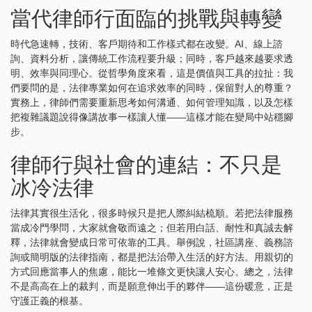
當代律師行面臨的挑戰與轉變
時代急速轉，技術、客戶期待和工作樣式都在改變。AI、線上諮
詢、資料分析，讓傳統工作流程要升級；同時，客戶越來越要求透
明、效率與同理心。從哲學角度來看，這是價值與工具的拉扯：我
們要問的是，法律專業如何在追求效率的同時，保留對人的尊重？
實務上，律師們需要重新思考如何溝通、如何管理知識，以及怎樣
把複雜議題說得像講故事一樣讓人懂——這樣才能在變局中站穩腳
步。
律師行與社會的連結：不只是
冰冷法律
法律其實很生活化，很多時候只是把人際糾結梳順。若把法律服務
當成冷門學問，大家就會敬而遠之；但若用白話、耐性和真誠去解
釋，法律就會變成日常可依靠的工具。舉例說，社區講座、義務諮
詢或簡明版的法律指南，都是把法治帶入生活的好方法。用親切的
方式回應當事人的焦慮，能比一堆條文更快讓人安心。總之，法律
不是高高在上的裁判，而是願意伸出手的夥伴——這份暖意，正是
守護正義的根基。