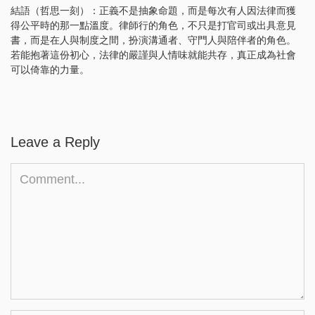
結語（哲思一刻）：正義不是抽象命題，而是每次有人因法律而獲
得公平時的那一點溫度。律師行的角色，不只是打官司或出具意見
書，而是在人與制度之間，扮演溝通者、守門人與陪伴者的角色。
若能抱著這份初心，法律的嚴謹與人情味就能共存，真正成為社會
可以倚靠的力量。
Leave a Reply