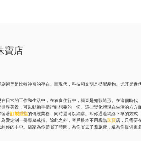
珠寶店
印刷術等是比較神奇的存在。而現代，科技和文明是標配產物。尤其是近
現在日常的工作和生活中，在衣食住行中，簡直是如影隨形。在這個時代
覽世界美景，可以動動手指得到想要的一切。這些變化體現在生活的方方
保留著
訂製戒指
的傳統業務，同時還可以網購。即你通過網絡下單的方式
，為愛定制一份專屬戒指。除此之外，客戶根本不用親臨
珠寶
店，只需要
送到你的手中。店家為你節省了時間，為你省去了差旅費，還為你提供更