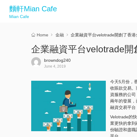
麵軒Mian Cafe
Mian Cafe
Home
金融
企業融資平台velotrade開創了香
企業融資平台velotrad
browndog240
June 4, 2019
今天5月份，香
收賬款交易。而
資服務的公司，
兩年的發展，
融資交易平台
Velotra
業更快的拿到
份驗證和盡職
平台。