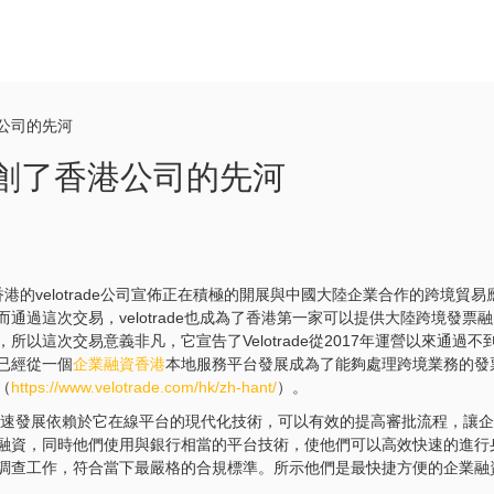
港公司的先河
e開創了香港公司的先河
港的velotrade公司宣佈正在積極的開展與中國大陸企業合作的跨境貿易
通過這次交易，velotrade也成為了香港第一家可以提供大陸跨境發票融
所以這次交易意義非凡，它宣告了Velotrade從2017年運營以來通過不
已經從一個
企業融資香港
本地服務平台發展成為了能夠處理跨境業務的發
（
https://www.velotrade.com/hk/zh-hant/
）。
de的快速發展依賴於它在線平台的現代化技術，可以有效的提高審批流程，讓企
融資，同時他們使用與銀行相當的平台技術，使他們可以高效快速的進行
調查工作，符合當下最嚴格的合規標準。所示他們是最快捷方便的企業融