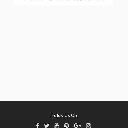
港骨灰龕種類繁多，從傳統的寺廟骨灰龕到現代的骨灰
堂，每一處都承載著不同的文化與意義。在愛百合殯儀公
司，他們精心挑選了一系列優質骨灰龕位，供您選擇。這
些骨灰龕位不僅地理位置優越，環境清幽，更有著良好的
管理與維護，確保逝者得以安息，生者得以慰藉。在選擇
香港骨灰龕時，除了考慮位置與環境外，其服務品質同樣
重要。愛百合殯儀公司與多家骨灰龕管理機構建立了長期
合作關係，確保每一位家屬都能享受到貼心、專業的服
務。從骨灰寄存、祭掃安排到日常清潔與維護，每一個環
節我們都力求做到盡善盡美，讓家屬在悲痛中感受到一絲
溫暖與安心。香港愛百合殯儀公司還注重香港骨灰龕的文
化內涵建設。因為骨灰龕不僅是寄存骨灰的地方，更是寄
託哀思、傳承家族記憶的重要載體。因此，他們會在骨灰
龕周圍佈置綠植、花卉，營造寧靜祥和的氛圍，同時也會
定期舉辦紀念活動，讓家屬有機會追憶逝者生平，寄託哀
思。
Follow Us On