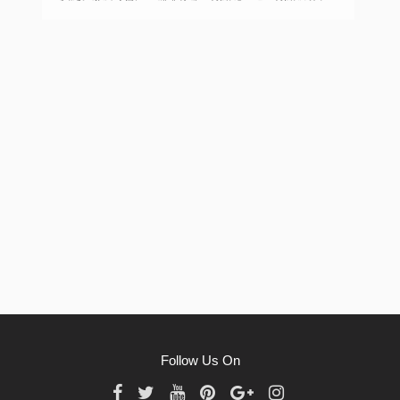
什麽樣的人群？ 1、口感順滑。哥倫比亞咖啡是一種中等
醇厚度的咖啡，它的口感不會過分輕薄，也不會很清淡，
但又不會給人一種濃濃稠厚重的烘焙感。它的口感是恰到
好處的，飲用起來比較舒適，而且它的口感很柔和絲滑，
在口腔中的流動性很強。 2、味道平衡協調。哥倫比亞咖啡
的酸度比較適中，它的酸是帶有一種優質的果香類氣息，
幷不過分刺鼻，而且氣味清新柔和，有一種明亮感，不會
覺得過分酸澀，而且它的苦味比較低，這也讓它可以被大
多數人接受，它的口味不會很霸道濃烈，酸度以及甜味結
合的剛剛好。 3、香氣濃鬱持久。哥倫比亞咖啡的香氣非
常濃鬱，而且香氣很有層次，不像巴西咖啡一樣氣味很濃
烈，而且帶著一種堅果以及焦糖的香氣，四餘味悠長回
甘，哥倫比亞咖啡喝下去之後，氣息不會很快的消散。在
口腔中停畱會給人一種美好的回味感，而且回味還有一種
淡淡的花香和果香。 所以如果想要購買正品哥倫比亞咖啡
的話，可以到國泰品味網店來購買。國泰品味網店的哥倫
比亞咖啡品牌較多，而且正品有保障，適合大家日常囤貨
入手。
Follow Us On